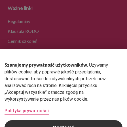
Ważne linki
Regulaminy
Klauzula RODO
Cennik szkoleń
EduAkcja Sp. z o.o.
Szanujemy prywatność użytkowników.
Używamy
plików cookie, aby poprawić jakość przeglądania,
ul. Dantego 1B lok. 36
dostosować treści do indywidualnych potrzeb oraz
01-914 Warszawa
analizować ruch na stronie. Kliknięcie przycisku
„Akceptuj wszystkie” oznacza zgodę na
Kontakt
wykorzystywanie przez nas plików cookie.
Polityka prywatności