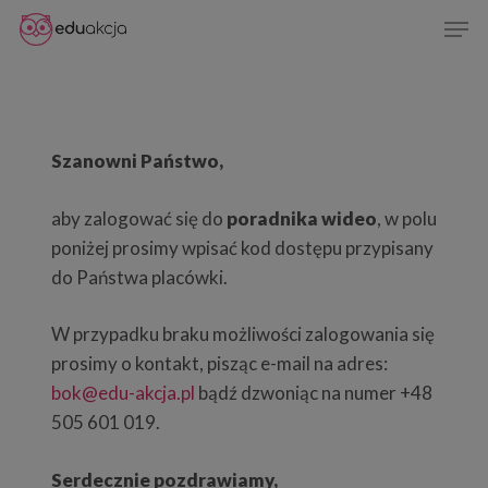
Skip
Men
to
Close
main
Menu
content
Szanowni Państwo,
aby zalogować się do
poradnika wideo
, w polu
poniżej prosimy wpisać kod dostępu przypisany
do Państwa placówki.
W przypadku braku możliwości zalogowania się
prosimy o kontakt, pisząc e-mail na adres:
bok@edu-akcja.pl
bądź dzwoniąc na numer +48
505 601 019.
Serdecznie pozdrawiamy,