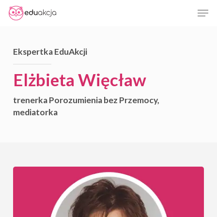
Skip
Men
to
Close
main
Menu
content
Ekspertka EduAkcji
Elżbieta Więcław
trenerka Porozumienia bez Przemocy,
mediatorka