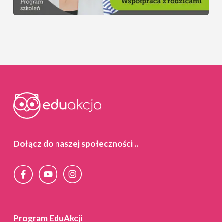
Dołącz do naszej społeczności
..
Program EduAkcji