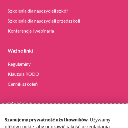
Szkolenia dla nauczycieli szkół
Szkolenia dla nauczycieli przedszkoli
Konferencje i webinaria
Ważne linki
Regulaminy
Klauzula RODO
Cennik szkoleń
EduAkcja Sp. z o.o.
ul. Dantego 1B lok. 36
Używamy
Szanujemy prywatność użytkowników.
01-914 Warszawa
plików cookie, aby poprawić jakość przeglądania,