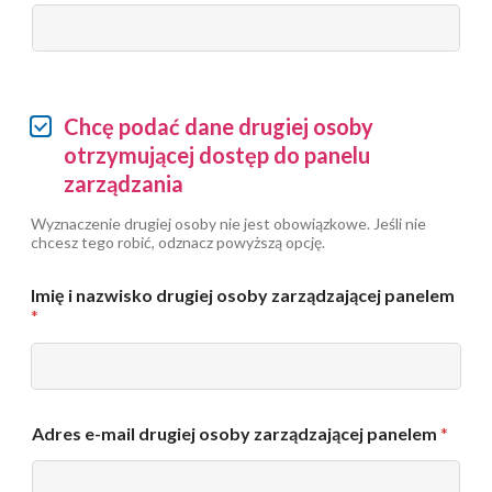
D
Chcę podać dane drugiej osoby
a
otrzymującej dostęp do panelu
n
zarządzania
e
d
Wyznaczenie drugiej osoby nie jest obowiązkowe. Jeśli nie
r
chcesz tego robić, odznacz powyższą opcję.
u
g
i
Imię i nazwisko drugiej osoby zarządzającej panelem
e
*
j
o
s
o
b
Adres e-mail drugiej osoby zarządzającej panelem
*
y
o
t