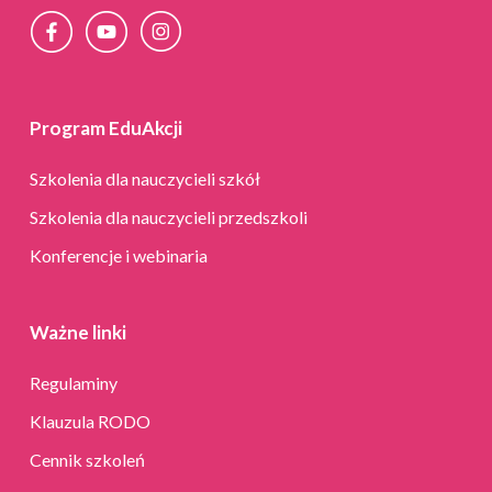
i
c
z
n
y
Program EduAkcji
Szkolenia dla nauczycieli szkół
Szkolenia dla nauczycieli przedszkoli
Konferencje i webinaria
Ważne linki
Regulaminy
Klauzula RODO
Cennik szkoleń