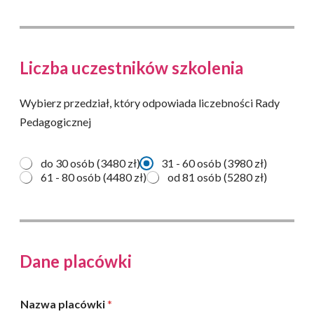
Liczba uczestników szkolenia
Wybierz przedział, który odpowiada liczebności Rady
Pedagogicznej
L
do 30 osób (3480 zł)
31 - 60 osób (3980 zł)
i
61 - 80 osób (4480 zł)
od 81 osób (5280 zł)
c
z
b
a
u
c
Dane placówki
z
e
s
Nazwa placówki
*
t