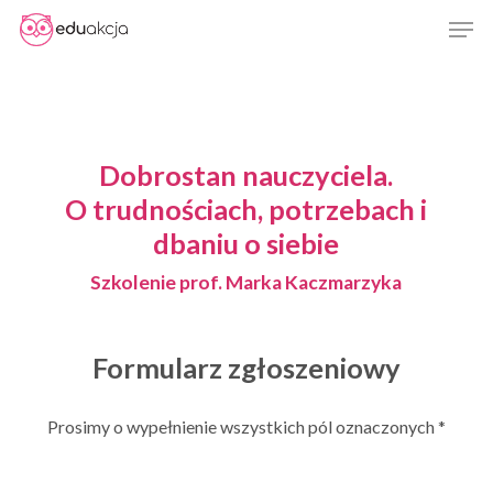
Skip
Men
to
Close
main
Menu
content
Dobrostan nauczyciela.
O trudnościach, potrzebach i
dbaniu o siebie
Szkolenie prof. Marka Kaczmarzyka
Formularz zgłoszeniowy
Prosimy o wypełnienie wszystkich pól oznaczonych *