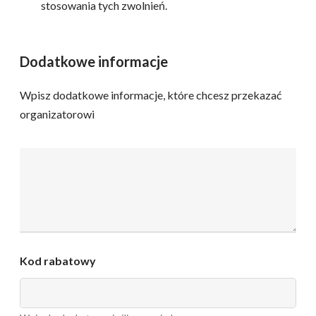
stosowania tych zwolnień.
Dodatkowe informacje
Wpisz dodatkowe informacje, które chcesz przekazać
organizatorowi
D
o
d
a
t
k
o
w
Kod rabatowy
e
i
n
f
o