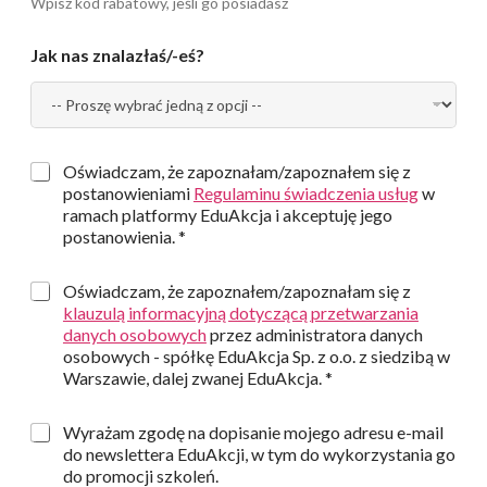
Wpisz kod rabatowy, jeśli go posiadasz
r
m
Jak nas znalazłaś/-eś?
a
c
j
e
Z
Oświadczam, że zapoznałam/zapoznałem się z
g
postanowieniami
Regulaminu świadczenia usług
w
o
ramach platformy EduAkcja i akceptuję jego
d
postanowienia. *
a
:
Z
Oświadczam, że zapoznałem/zapoznałam się z
R
g
klauzulą informacyjną dotyczącą przetwarzania
e
o
danych osobowych
przez administratora danych
g
d
u
osobowych - spółkę EduAkcja Sp. z o.o. z siedzibą w
a
l
Warszawie, dalej zwanej EduAkcja. *
:
a
K
m
Z
Wyrażam zgodę na dopisanie mojego adresu e-mail
l
i
g
do newslettera EduAkcji, w tym do wykorzystania go
a
n
o
u
do promocji szkoleń.
ś