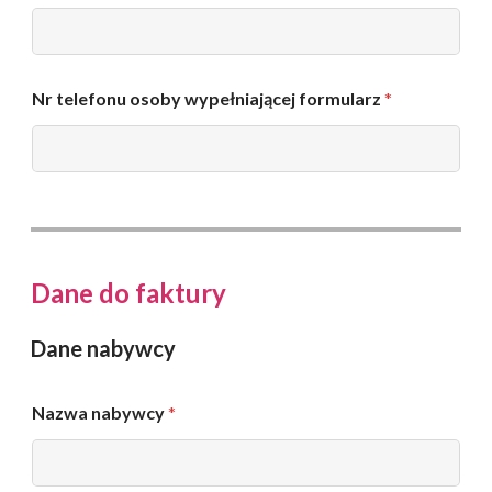
n
z
e
a
e
r
-
z
m
ą
Nr telefonu osoby wypełniającej formularz
*
a
d
i
z
l
a
n
i
a
Dane do faktury
Dane nabywcy
Nazwa nabywcy
*