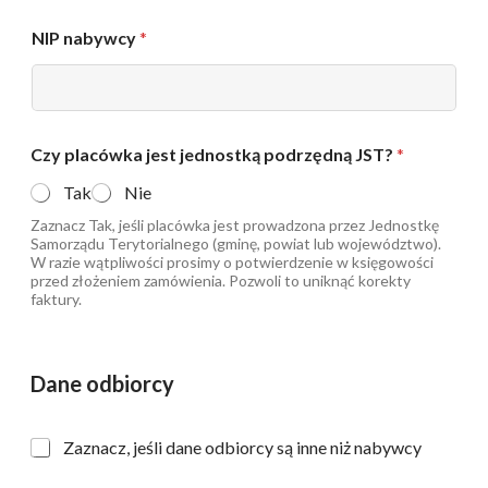
NIP nabywcy
*
Czy placówka jest jednostką podrzędną JST?
*
Tak
Nie
Zaznacz Tak, jeśli placówka jest prowadzona przez Jednostkę
Samorządu Terytorialnego (gminę, powiat lub województwo).
W razie wątpliwości prosimy o potwierdzenie w księgowości
przed złożeniem zamówienia. Pozwoli to uniknąć korekty
faktury.
Dane odbiorcy
I
Zaznacz, jeśli dane odbiorcy są inne niż nabywcy
n
n