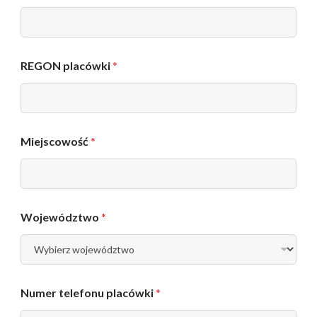
n
i
k
ó
w
REGON placówki
*
s
z
k
o
l
Miejscowość
*
e
n
i
a
*
Województwo
*
Numer telefonu placówki
*