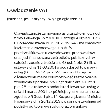
e
d
Oświadczenie VAT
a
n
(zaznacz, jeśli dotyczy Twojego zgłoszenia)
e
o
d
P
Oświadczam, że zamówiona usługa szkoleniowa od
b
o
firmy EduAkcja Sp. z o.o., ul. Dantego Alighieri 1B/36,
i
l
01-914 Warszawa, NIP 1182195374 – ma charakter
o
a
kształcenia zawodowego lub służy
r
w
przekwalifikowaniu zawodowemu pracowników
c
y
oraz jest finansowana ze środków publicznych w
y
b
całości zgodnie z treścią art. 43 ust. 1 pkt. 29 lit. c
o
ustawy z dnia 11.03.2004 o podatku od towarów i
r
usług (Dz. U. Nr 54, poz. 535 ze zm.). Niniejsze
u
oświadczenie ma na celu możliwość zastosowania
zwolnienia z podatku VAT zgodnie z art. 43 ust. 1
pkt. 29 lit. c ustawy o podatku od towarów i usług z
dnia 11 marca 2004 r. z późniejszymi zmianami oraz
zgodnie z § 3 ust. 1 pkt. 14 Rozporządzenia Ministra
Finansów z dnia 20.12.2013 r. w sprawie zwolnień od
podatku od towarów i usług oraz warunków