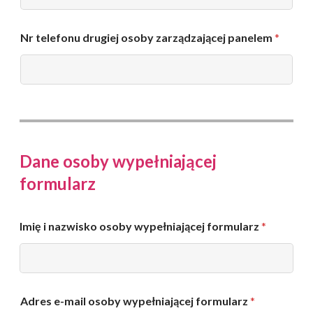
r
z
y
Nr telefonu drugiej osoby zarządzającej panelem
*
m
u
j
ą
c
e
j
d
o
Dane osoby wypełniającej
s
t
formularz
ę
p
d
Imię i nazwisko osoby wypełniającej formularz
*
o
p
a
n
e
D
l
Adres e-mail osoby wypełniającej formularz
*
a
u