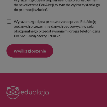
l
i
g
do newslettera EduAkcji, w tym do wykorzystania go
a
n
o
u
do promocji szkoleń.
ś
d
z
w
a
u
i
Z
Wyrażam zgodę na przetwarzanie przez EduAkcję
:
l
a
g
podanych przeze mnie danych osobowych w celu
N
a
d
o
okazjonalnego przedstawiania mi drogą telefoniczną
e
R
c
d
lub SMS-ową oferty EduAkcji.
w
O
z
a
s
D
e
:
l
O
n
M
e
*
Wyślij zgłoszenie
i
a
t
a
r
t
u
k
e
s
e
r
ł
t
u
i
g
n
*
g
t
e
l
e