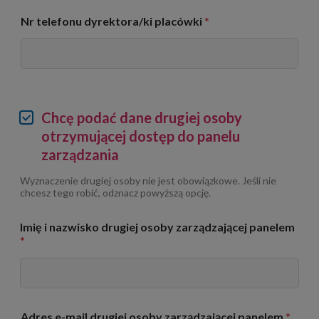
Nr telefonu dyrektora/ki placówki
*
D
Chcę podać dane drugiej osoby
a
otrzymującej dostęp do panelu
n
zarządzania
e
d
Wyznaczenie drugiej osoby nie jest obowiązkowe. Jeśli nie
r
chcesz tego robić, odznacz powyższą opcję.
u
g
i
Imię i nazwisko drugiej osoby zarządzającej panelem
e
*
j
o
s
o
b
Adres e-mail drugiej osoby zarządzającej panelem
*
y