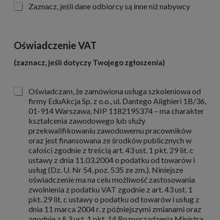
I
Zaznacz, jeśli dane odbiorcy są inne niż nabywcy
n
n
e
d
Oświadczenie VAT
a
n
(zaznacz, jeśli dotyczy Twojego zgłoszenia)
e
o
d
P
Oświadczam, że zamówiona usługa szkoleniowa od
b
o
firmy EduAkcja Sp. z o.o., ul. Dantego Alighieri 1B/36,
i
l
01-914 Warszawa, NIP 1182195374 – ma charakter
o
a
kształcenia zawodowego lub służy
r
w
przekwalifikowaniu zawodowemu pracowników
c
y
oraz jest finansowana ze środków publicznych w
y
b
całości zgodnie z treścią art. 43 ust. 1 pkt. 29 lit. c
o
ustawy z dnia 11.03.2004 o podatku od towarów i
r
usług (Dz. U. Nr 54, poz. 535 ze zm.). Niniejsze
u
oświadczenie ma na celu możliwość zastosowania
zwolnienia z podatku VAT zgodnie z art. 43 ust. 1
pkt. 29 lit. c ustawy o podatku od towarów i usług z
dnia 11 marca 2004 r. z późniejszymi zmianami oraz
zgodnie z § 3 ust. 1 pkt. 14 Rozporządzenia Ministra