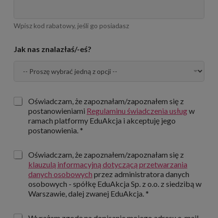
n
f
o
Wpisz kod rabatowy, jeśli go posiadasz
r
-
m
Jak nas znalazłaś/-eś?
t
a
e
c
l
j
e
e
f
o
Z
Oświadczam, że zapoznałam/zapoznałem się z
n
g
postanowieniami
Regulaminu świadczenia usług
w
u
o
ramach platformy EduAkcja i akceptuję jego
Z
d
postanowienia. *
g
a
o
:
d
Z
Oświadczam, że zapoznałem/zapoznałam się z
R
a
g
klauzulą informacyjną dotyczącą przetwarzania
e
:
o
danych osobowych
przez administratora danych
g
d
u
osobowych - spółkę EduAkcja Sp. z o.o. z siedzibą w
a
l
Warszawie, dalej zwanej EduAkcja. *
:
a
K
m
Z
Wyrażam zgodę na dopisanie mojego adresu e-mail