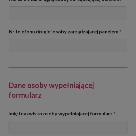
o
t
r
z
y
Nr telefonu drugiej osoby zarządzającej panelem
*
m
u
j
ą
c
e
j
d
o
Dane osoby wypełniającej
s
t
formularz
ę
p
d
Imię i nazwisko osoby wypełniającej formularz
*
o
p
a
n