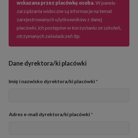
wskazana przez placówkę osoba.
W panelu
zarządzania widoczne są informacje na temat
zarejestrowanych użytkowników z danej
placówki, ich postępów w korzystaniu ze szkoleń,
otrzymanych zaświadczeń itp.
Dane dyrektora/ki placówki
Imię i nazwisko dyrektora/ki placówki
*
Adres e-mail dyrektora/ki placówki
*