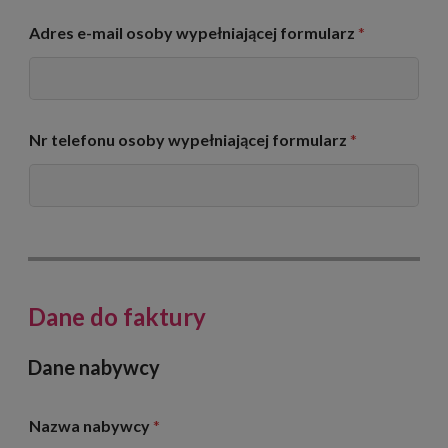
e
l
Adres e-mail osoby wypełniającej formularz
*
u
z
a
r
z
ą
Nr telefonu osoby wypełniającej formularz
*
d
z
a
n
i
a
Dane do faktury
Dane nabywcy
Nazwa nabywcy
*