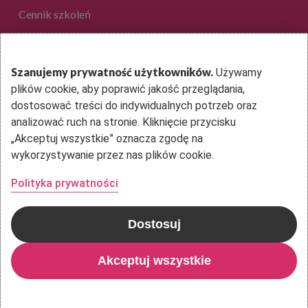
Cennik szkoleń
EduAkcja Sp. z o.o.
Szanujemy prywatność użytkowników.
Używamy
plików cookie, aby poprawić jakość przeglądania,
ul. Dantego 1B lok. 36
dostosować treści do indywidualnych potrzeb oraz
01-914 Warszawa
analizować ruch na stronie. Kliknięcie przycisku
„Akceptuj wszystkie” oznacza zgodę na
Kontakt
wykorzystywanie przez nas plików cookie.
Polityka prywatności
Dostosuj
© 2026 EduAkcja. Copyright: EduAkcja 2020 Wszystkie prawa
zastrzeżone
Akceptuj wszystkie
facebook
instagram