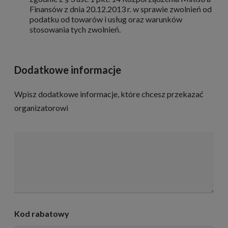
Finansów z dnia 20.12.2013 r. w sprawie zwolnień od
podatku od towarów i usług oraz warunków
stosowania tych zwolnień.
Dodatkowe informacje
Wpisz dodatkowe informacje, które chcesz przekazać
organizatorowi
D
o
d
a
t
k
o
w
Kod rabatowy
e
i