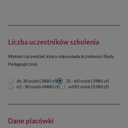
Liczba uczestników szkolenia
Wybierz przedział, który odpowiada liczebności Rady
Pedagogicznej
L
do 30 osób (3480 zł)
31 - 60 osób (3980 zł)
i
61 - 80 osób (4480 zł)
od 81 osób (5280 zł)
c
z
b
a
u
c
Dane placówki
z