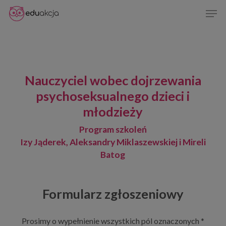
Skip
Men
to
Close
main
Menu
content
Nauczyciel wobec dojrzewania
psychoseksualnego dzieci i
młodzieży
Program szkoleń
Izy Jąderek, Aleksandry Miklaszewskiej i Mireli
Batog
Formularz zgłoszeniowy
Prosimy o wypełnienie wszystkich pól oznaczonych *