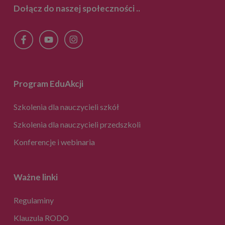
f
Dołącz do naszej społeczności
..
o
n
i
c
z
n
y
Program EduAkcji
Szkolenia dla nauczycieli szkół
Szkolenia dla nauczycieli przedszkoli
Konferencje i webinaria
Ważne linki
Regulaminy
Klauzula RODO