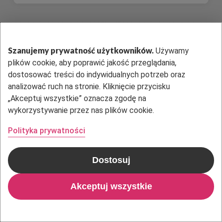
Szanujemy prywatność użytkowników.
Używamy
Dostęp
plików cookie, aby poprawić jakość przeglądania,
indywidualny
dostosować treści do indywidualnych potrzeb oraz
analizować ruch na stronie. Kliknięcie przycisku
„Akceptuj wszystkie” oznacza zgodę na
Dostęp na 12 miesięcy
wykorzystywanie przez nas plików cookie.
Polityka prywatności
tylko 498 zł
za dostęp dla jednej osoby
Dostosuj
Akceptuj wszystkie
Kup dostęp!