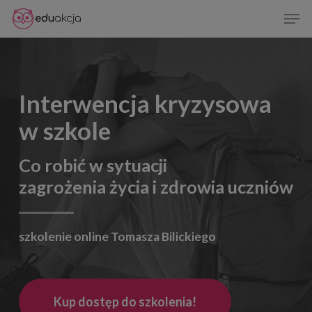
Skip
Men
to
Close
main
Menu
content
Interwencja kryzysowa
w szkole
Co robić w sytuacji
zagrożenia życia i zdrowia uczniów
szkolenie online Tomasza Bilickiego
Kup dostęp do szkolenia!