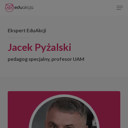
Skip
Men
to
Close
main
Menu
content
Ekspert EduAkcji
Jacek Pyżalski
pedagog specjalny, profesor UAM