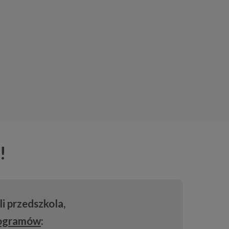
!
i przedszkola,
programów
: