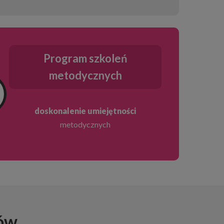
Program szkoleń
metodycznych
doskonalenie umiejętności
metodycznych
ców