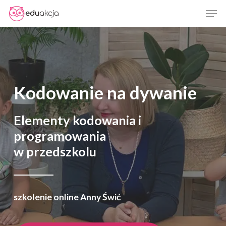
Skip
Men
to
Close
main
Menu
content
Kodowanie na dywanie
Elementy kodowania i
programowania
w przedszkolu
szkolenie online Anny Świć