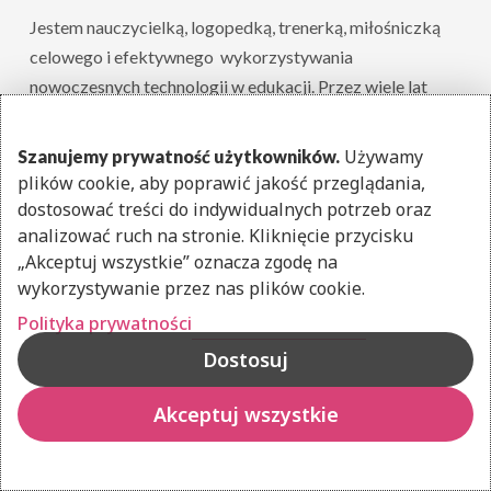
Jestem nauczycielką, logopedką, trenerką, miłośniczką
celowego i efektywnego wykorzystywania
nowoczesnych technologii w edukacji. Przez wiele lat
pracowałam jako nauczycielka przedszkola. Od pięciu lat
prowadzę firmę szkoleniową, w ramach której dzielę się
Używamy
Szanujemy prywatność użytkowników.
swoim doświadczeniem z nauczycielami i edukatorami,
plików cookie, aby poprawić jakość przeglądania,
pokazując im jak metodycznie wprowadzać elementy
dostosować treści do indywidualnych potrzeb oraz
kodowania do zajęć z dziećmi w wieku przedszkolnym i
analizować ruch na stronie. Kliknięcie przycisku
„Akceptuj wszystkie” oznacza zgodę na
wczesnoszkolnym. Jestem autorką Ogólnopolskiego
wykorzystywanie przez nas plików cookie.
Programu Uczymy Dzieci Programować, książek z
Polityka prywatności
zakresu nauki kodowania, licznych scenariuszy zajęć dla
dzieci oraz pomocy dydaktycznych. W 2018, 2019 i 2020
Dostosuj
znalazłam się na Liście Stu SPRUC szczególnie
zasłużonych w zakresie rozwijania kompetencji
Akceptuj wszystkie
cyfrowych w Polsce. Prowadzę bloga
kodowanienadywanie.pl.