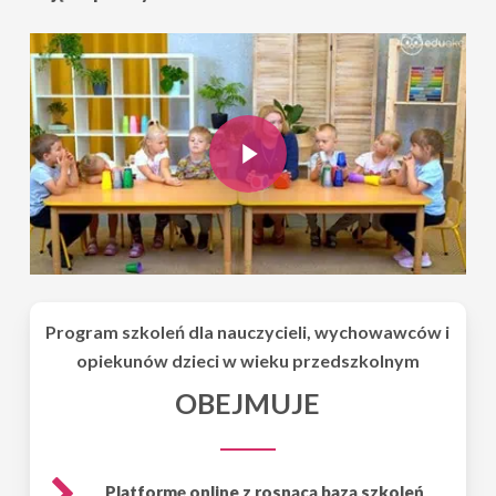
Play Video
Play Video
Program szkoleń dla nauczycieli, wychowawców i
opiekunów dzieci w wieku przedszkolnym
OBEJMUJE
Platformę online z rosnącą bazą szkoleń