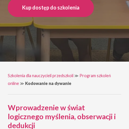
Kup dostęp do szkolenia
Szkolenia dla nauczycieli przedszkoli
≫
Program szkoleń
online
≫
Kodowanie na dywanie
Wprowadzenie w świat
logicznego myślenia, obserwacji i
dedukcji