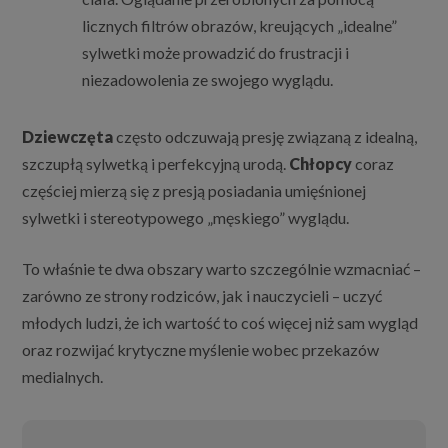
licznych filtrów obrazów, kreujących „idealne”
sylwetki może prowadzić do frustracji i
niezadowolenia ze swojego wyglądu.
Dziewczęta
często odczuwają presję związaną z idealną,
szczupłą sylwetką i perfekcyjną urodą.
Chłopcy
coraz
częściej mierzą się z presją posiadania umięśnionej
sylwetki i stereotypowego „męskiego” wyglądu.
To właśnie te dwa obszary warto szczególnie wzmacniać –
zarówno ze strony rodziców, jak i nauczycieli – uczyć
młodych ludzi, że ich wartość to coś więcej niż sam wygląd
oraz rozwijać krytyczne myślenie wobec przekazów
medialnych.