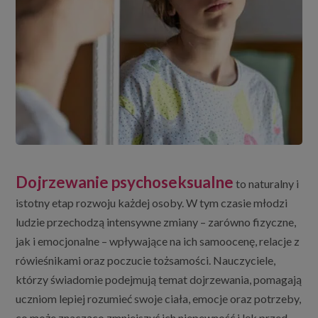
Dojrzewanie psychoseksualne
to naturalny i
istotny etap rozwoju każdej osoby. W tym czasie młodzi
ludzie przechodzą intensywne zmiany – zarówno fizyczne,
jak i emocjonalne – wpływające na ich samoocenę, relacje z
rówieśnikami oraz poczucie tożsamości. Nauczyciele,
którzy świadomie podejmują temat dojrzewania, pomagają
uczniom lepiej rozumieć swoje ciała, emocje oraz potrzeby,
co może znacząco zmniejszyć ich niepewność i lęk przed