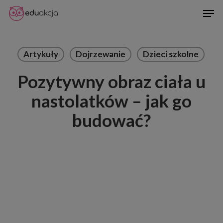
Skip
Men
to
Close
main
Menu
content
Artykuły
Dojrzewanie
Dzieci szkolne
Pozytywny obraz ciała u
nastolatków – jak go
budować?