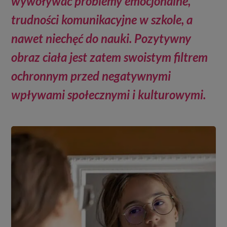
wywoływać problemy emocjonalne,
trudności komunikacyjne w szkole, a
nawet niechęć do nauki. Pozytywny
obraz ciała jest zatem swoistym filtrem
ochronnym przed negatywnymi
wpływami społecznymi i kulturowymi.