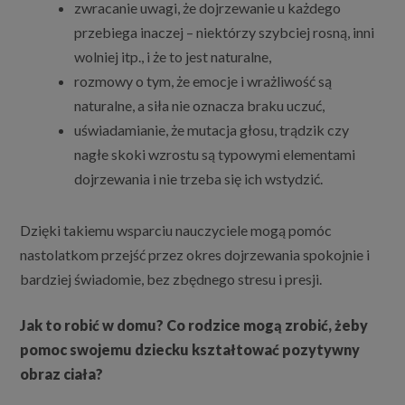
zwracanie uwagi, że dojrzewanie u każdego
przebiega inaczej – niektórzy szybciej rosną, inni
wolniej itp., i że to jest naturalne,
rozmowy o tym, że emocje i wrażliwość są
naturalne, a siła nie oznacza braku uczuć,
uświadamianie, że mutacja głosu, trądzik czy
nagłe skoki wzrostu są typowymi elementami
dojrzewania i nie trzeba się ich wstydzić.
Dzięki takiemu wsparciu nauczyciele mogą pomóc
nastolatkom przejść przez okres dojrzewania spokojnie i
bardziej świadomie, bez zbędnego stresu i presji.
Jak to robić w domu? Co rodzice mogą zrobić, żeby
pomoc swojemu dziecku kształtować pozytywny
obraz ciała?