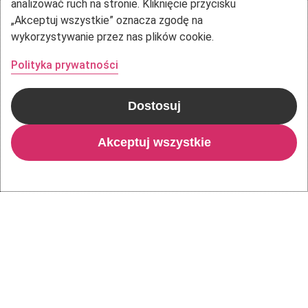
analizować ruch na stronie. Kliknięcie przycisku
relacje,
„Akceptuj wszystkie” oznacza zgodę na
które
wykorzystywanie przez nas plików cookie.
naprawdę
Polityka prywatności
wspierają
Kultura organizacyjna w szkole – jak
budować relacje, które naprawdę wspierają
Dostosuj
Akceptuj wszystkie