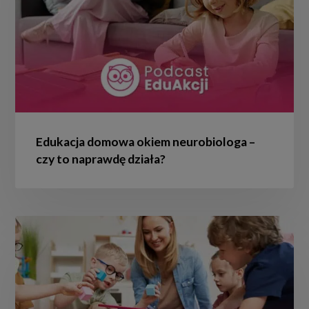
–
czy
to
naprawdę
działa?
Edukacja domowa okiem neurobiologa –
czy to naprawdę działa?
Plan
Daltoński
w
praktyce