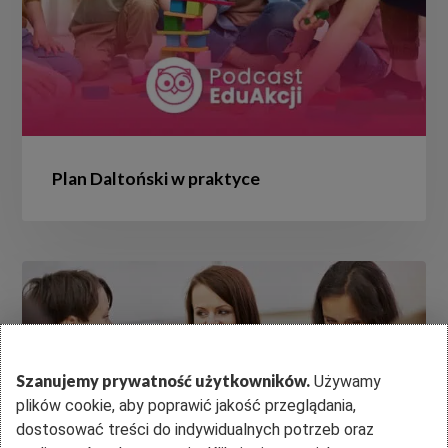
Plan Daltoński w praktyce
Kultura
organizacyjna
w
szkole
Szanujemy prywatność użytkowników.
Używamy
–
plików cookie, aby poprawić jakość przeglądania,
jak
dostosować treści do indywidualnych potrzeb oraz
budować