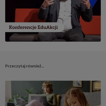
Przeczytaj również...
Edukacja
domowa
okiem
neurobiologa