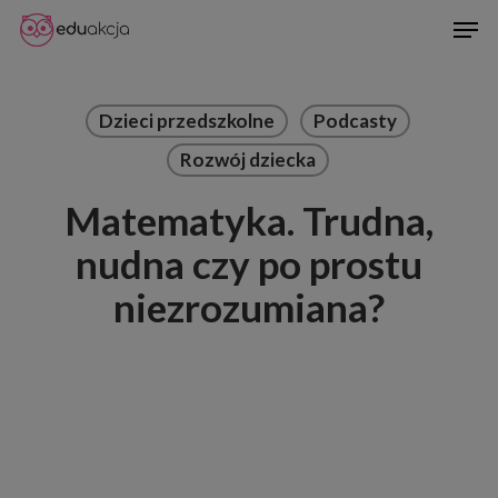
Skip
Men
to
Close
main
Menu
content
Dzieci przedszkolne
Podcasty
Rozwój dziecka
Matematyka. Trudna,
nudna czy po prostu
niezrozumiana?