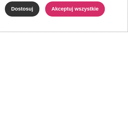
Dostosuj
Akceptuj wszystkie
EduAkcja Sp. z o.o.
ul. Dantego 1B lok. 36
01-914 Warszawa
Kontakt