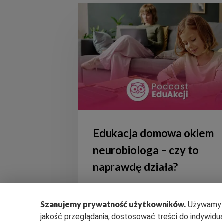
Edukacja
domowa
okiem
neurobiologa
–
czy
to
naprawdę
działa?
Edukacja domowa okiem
neurobiologa – czy to
naprawdę działa?
Szanujemy prywatność użytkowników.
Używamy p
jakość przeglądania, dostosować treści do indywidu