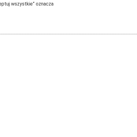
ceptuj wszystkie” oznacza
 EduAkcji
Ważne linki
 dla nauczycieli szkół
Regulaminy
a dla nauczycieli przedszkoli
Klauzula RODO
cje i webinaria
Cennik szkoleń