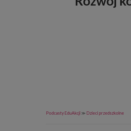
Rozwój ko
Podcasty EduAkcji
≫
Dzieci przedszkolne