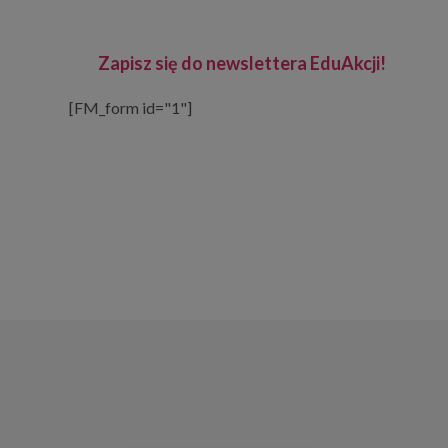
Zapisz się do newslettera EduAkcji!
[FM_form id="1"]