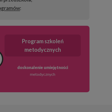
programów
:
Program szkoleń
metodycznych
doskonalenie umiejętności
metodycznych