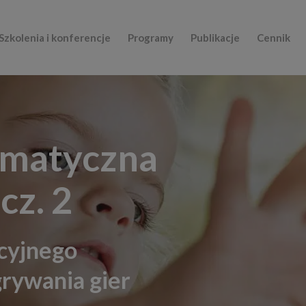
Szkolenia i konferencje
Programy
Publikacje
Cennik
ematyczna
cz. 2
cyjnego
grywania gier