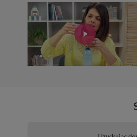
Play Video
Play Video
Uzyskując dos