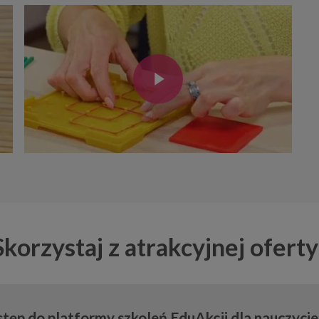
Play Video
Play Video
Skorzystaj z atrakcyjnej oferty
tęp do platformy szkoleń EduAkcji dla nauczyciel