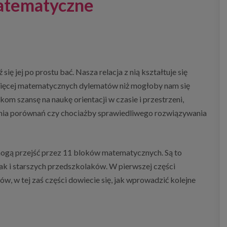
atematyczne
ę jej po prostu bać. Nasza relacja z nią kształtuje się
t więcej matematycznych dylematów niż mogłoby nam się
 szansę na naukę orientacji w czasie i przestrzeni,
nia porównań czy chociażby sprawiedliwego rozwiązywania
 mogą przejść przez 11 bloków matematycznych. Są to
ak i starszych przedszkolaków. W pierwszej części
w, w tej zaś części dowiecie się, jak wprowadzić kolejne