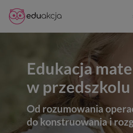
Skip
to
main
content
Edukacja mat
w przedszkolu 
Od rozumowania opera
do konstruowania i roz