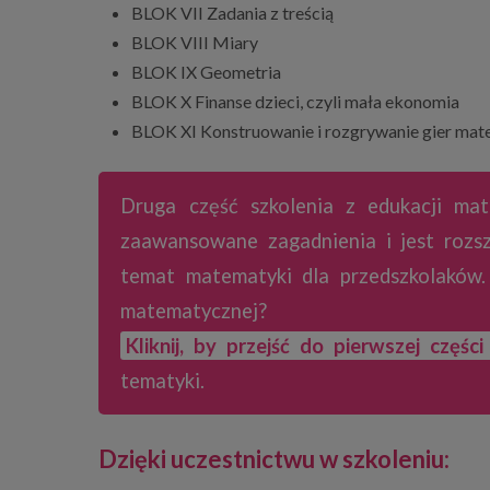
BLOK VII Zadania z treścią
BLOK VIII Miary
BLOK IX Geometria
BLOK X Finanse dzieci, czyli mała ekonomia
BLOK XI Konstruowanie i rozgrywanie gier ma
Druga część szkolenia z edukacji mat
zaawansowane zagadnienia i jest rozsz
temat matematyki dla przedszkolaków.
matematycznej?
Kliknij, by przejść do pierwszej części
tematyki.
Dzięki uczestnictwu w szkoleniu: