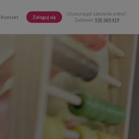
Chcesz kupić szkolenia online?
Kontakt
Zaloguj się
Zadzwoń:
505 069 419