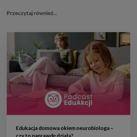
Przeczytaj również...
Edukacja
domowa
okiem
neurobiologa
–
czy
to
naprawdę
działa?
Edukacja domowa okiem neurobiologa –
czy to naprawdę działa?