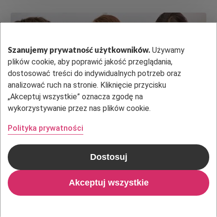
Kultura
organizacyjna
w
Szanujemy prywatność użytkowników.
Używamy
szkole
plików cookie, aby poprawić jakość przeglądania,
–
dostosować treści do indywidualnych potrzeb oraz
jak
analizować ruch na stronie. Kliknięcie przycisku
„Akceptuj wszystkie” oznacza zgodę na
budować
wykorzystywanie przez nas plików cookie.
relacje,
które
Polityka prywatności
naprawdę
wspierają
Dostosuj
Kultura organizacyjna w szkole – jak
budować relacje, które naprawdę wspierają
Akceptuj wszystkie