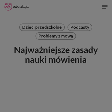
Skip
Men
to
Close
main
Menu
content
Dzieci przedszkolne
Podcasty
Problemy z mową
Najważniejsze zasady
nauki mówienia