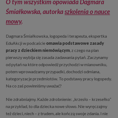
O tym wszystkim opowiada Dagmara
Śmiałkowska, autorka
szkolenia o nauce
mowy
.
Dagmara Śmiałkowska, logopeda i terapeuta, ekspertka
EduAkcji w podcaście
omawia podstawowe zasady
pracy z dzieckiem niemówiącym
, z czego na plan
pierwszy wybija się zasada zadawania pytań. Zaczynamy
od pytań na które odpowiedź przychodzi w mianowniku,
potem wprowadzamy przypadki, dochodzi odmiana,
kategoryzacje przedmiotów. To podstawy pracy logopedy.
Na co zaś powinniśmy uważać?
Nie zdrabniajmy. Każde zdrobnienie: „krzesło – krzesełko”
na przykład, to dla dziecka nowe słowo. Nie wyręczajmy
też dzieci, niech – z trudem, ale kończą swoje zdania. I nie