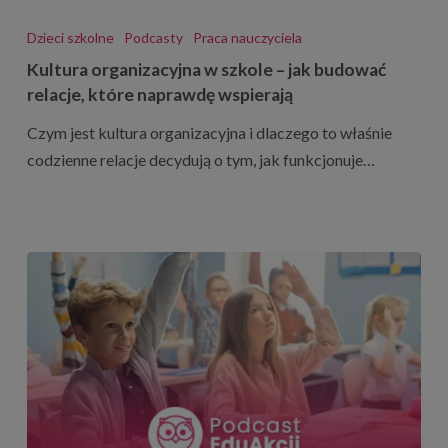
Kultura
organizacyjna
Dzieci szkolne
Podcasty
Praca nauczyciela
w
Kultura organizacyjna w szkole – jak budować
szkole
relacje, które naprawdę wspierają
–
Czym jest kultura organizacyjna i dlaczego to właśnie
jak
codzienne relacje decydują o tym, jak funkcjonuje…
budować
relacje,
które
naprawdę
wspierają