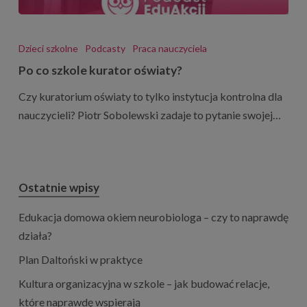
Po
co
Dzieci szkolne
Podcasty
Praca nauczyciela
szkole
Po co szkole kurator oświaty?
kurator
Czy kuratorium oświaty to tylko instytucja kontrolna dla
oświaty?
nauczycieli? Piotr Sobolewski zadaje to pytanie swojej…
Ostatnie wpisy
Edukacja domowa okiem neurobiologa – czy to naprawdę
działa?
Plan Daltoński w praktyce
Kultura organizacyjna w szkole – jak budować relacje,
które naprawdę wspierają