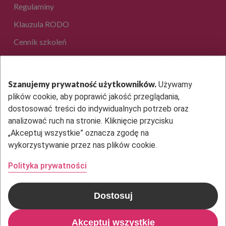
Regulaminy
Klauzula RODO
Cennik szkoleń
EduAkcja Sp. z o.o.
Szanujemy prywatność użytkowników.
Używamy
plików cookie, aby poprawić jakość przeglądania,
ul. Dantego 1B lok. 36
dostosować treści do indywidualnych potrzeb oraz
01-914 Warszawa
analizować ruch na stronie. Kliknięcie przycisku
„Akceptuj wszystkie” oznacza zgodę na
Kontakt
wykorzystywanie przez nas plików cookie.
Polityka prywatności
Dostosuj
© 2026 EduAkcja. Copyright: EduAkcja 2020 Wszystkie prawa
zastrzeżone
Akceptuj wszystkie