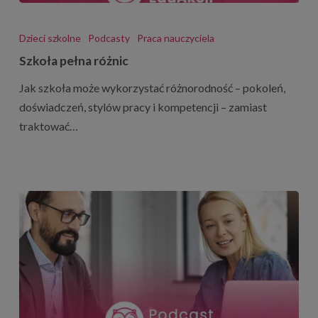
Szkoła
pełna
Dzieci szkolne
Podcasty
Praca nauczyciela
różnic
Szkoła pełna różnic
Jak szkoła może wykorzystać różnorodność – pokoleń,
doświadczeń, stylów pracy i kompetencji – zamiast
traktować…