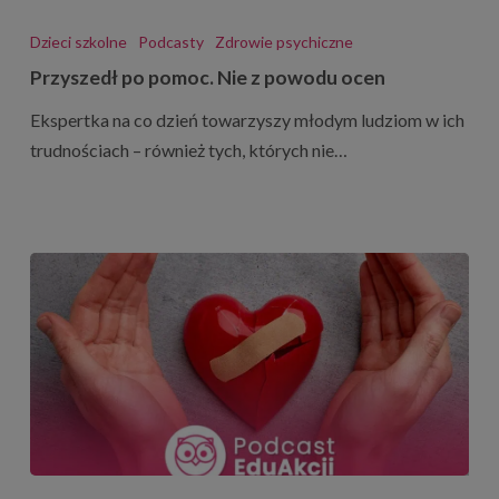
Przyszedł
po
Dzieci szkolne
Podcasty
Zdrowie psychiczne
pomoc.
Przyszedł po pomoc. Nie z powodu ocen
Nie
Ekspertka na co dzień towarzyszy młodym ludziom w ich
z
trudnościach – również tych, których nie…
powodu
ocen
Lekcja