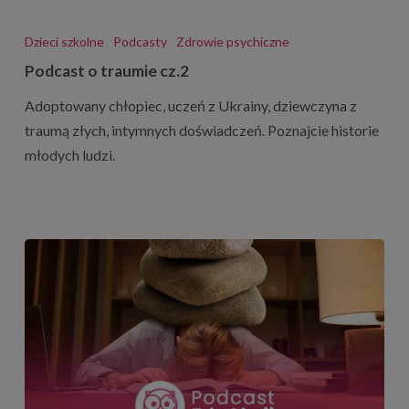
Podcast
o
Dzieci szkolne
Podcasty
Zdrowie psychiczne
traumie
Podcast o traumie cz.2
cz.2
Adoptowany chłopiec, uczeń z Ukrainy, dziewczyna z
traumą złych, intymnych doświadczeń. Poznajcie historie
młodych ludzi.