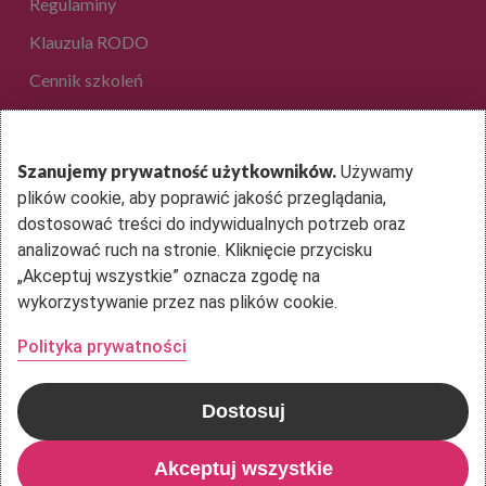
Regulaminy
Klauzula RODO
Cennik szkoleń
EduAkcja Sp. z o.o.
Szanujemy prywatność użytkowników.
Używamy
plików cookie, aby poprawić jakość przeglądania,
ul. Dantego 1B lok. 36
dostosować treści do indywidualnych potrzeb oraz
01-914 Warszawa
analizować ruch na stronie. Kliknięcie przycisku
„Akceptuj wszystkie” oznacza zgodę na
Kontakt
wykorzystywanie przez nas plików cookie.
Polityka prywatności
Dostosuj
© 2026 EduAkcja. Copyright: EduAkcja 2020 Wszystkie prawa
zastrzeżone
Akceptuj wszystkie