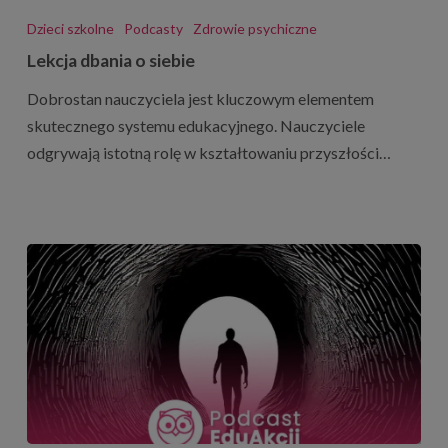
dbania
Dzieci szkolne
Podcasty
Zdrowie psychiczne
o
Lekcja dbania o siebie
siebie
Dobrostan nauczyciela jest kluczowym elementem
skutecznego systemu edukacyjnego. Nauczyciele
odgrywają istotną rolę w kształtowaniu przyszłości…