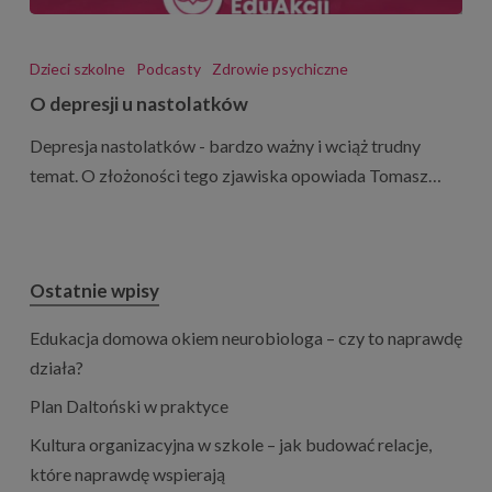
O
depresji
Dzieci szkolne
Podcasty
Zdrowie psychiczne
u
O depresji u nastolatków
nastolatków
Depresja nastolatków - bardzo ważny i wciąż trudny
temat. O złożoności tego zjawiska opowiada Tomasz…
Ostatnie wpisy
Edukacja domowa okiem neurobiologa – czy to naprawdę
działa?
Plan Daltoński w praktyce
Kultura organizacyjna w szkole – jak budować relacje,
które naprawdę wspierają