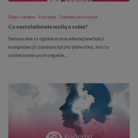
Co
nastolatkowie
Dzieci szkolne
Podcasty
Zdrowie psychiczne
myślą
Co nastolatkowie myślą o sobie?
o
Samoocena to ogólna ocena własnej wartości,
sobie?
kompetencji i zdolności przez jednostkę. Jest to
subiektywne postrzeganie…