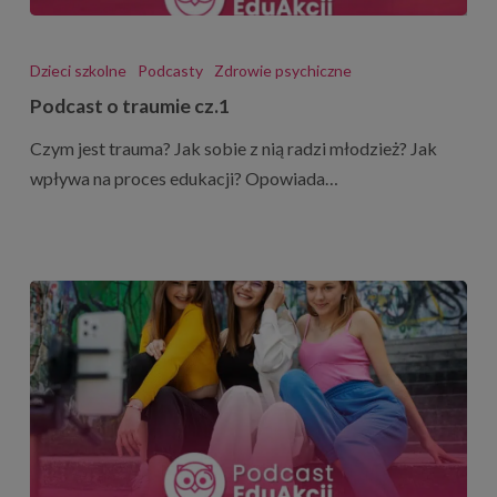
Podcast
o
Dzieci szkolne
Podcasty
Zdrowie psychiczne
traumie
Podcast o traumie cz.1
cz.1
Czym jest trauma? Jak sobie z nią radzi młodzież? Jak
wpływa na proces edukacji? Opowiada…